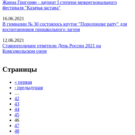
Жанна Григорян - лауреат I степени межрегионального
фестиваля "Казачья застава"
16.06.2021
В гимназии № 30 состоялось крутое "Поролонове party" для
воспитанников пришкольного лагеря
12.06.2021
Ставропольчане отметили День России 2021 на
Комсомольском озере
Страницы
« первая
‹ предыдущая
…
42
43
44
45
46
47
48