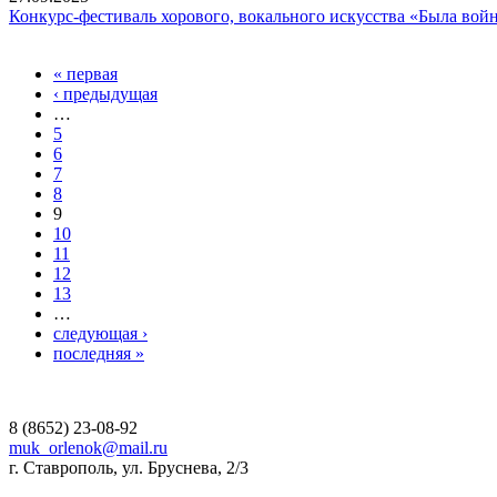
Конкурс-фестиваль хорового, вокального искусства «Была вой
« первая
Страницы
‹ предыдущая
…
5
6
7
8
9
10
11
12
13
…
следующая ›
последняя »
8 (8652) 23-08-92
muk_orlenok@mail.ru
г. Ставрополь, ул. Бруснева, 2/3
а