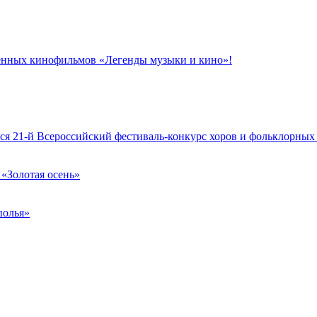
твенных кинофильмов «Легенды музыки и кино»!
лся 21-й Всероссийский фестиваль-конкурс хоров и фольклорных 
 «Золотая осень»
полья»