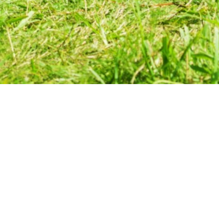
й "Дети войны о
 7