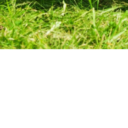
Главная
» 6 мая состоялась Встреча поколений "Дети вой
Вы
6 мая состоялась
здесь
войне" для уча