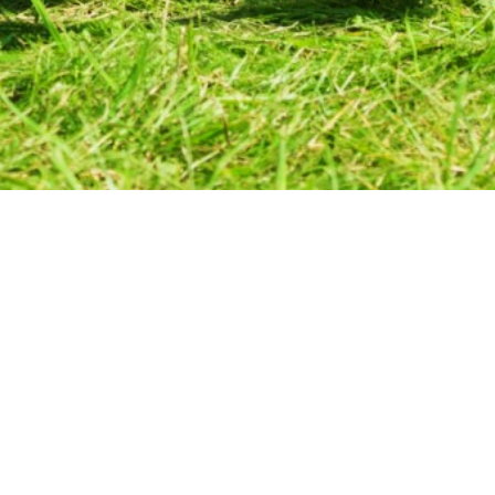
ны о войне" для учащихся МБОУ СОШ № 7
 Встреча поколени
щихся МБОУ СОШ №