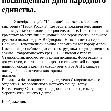
посвященная Дню народного
единства.
12 ноября в клубе "Наследие" состоялась большая
викторина "Герои России", где ребята показали блестящие
знания русских пословиц о героизме, отваге. Показали знания
крылатых выражений национального героя России, великого
русского полководца А.В.Суворова. Назвали имена героев
Великой Отечественной войны, вспомнили все города-герои.
После интереснейшего рассказа сотрудника государственного
архива Ставропольского края К.С.Сычевой о героях
Ставрополья, просмотрели копии архивных фотографий и
документов, ответили на вопросы о героической истории
нашего города и края. Руководитель клуба А.И.Балыкова
наградила победителей викторины
призами.
Выражаем благодарность председателю Ставропольского
отделения Всероссийского Детского фонда Петру
Васильевичу Слезавину за предоставленные призы для
мероприятий нашего Центра.
Изображения: