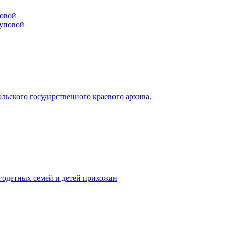
повой
ьского государственного краевого архива.
годетных семей и детей прихожан