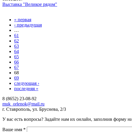
Выставка "Великое рядом"
« первая
Страницы
‹ предыдущая
…
61
62
63
64
65
66
67
68
69
следующая ›
последняя »
8 (8652) 23-08-92
muk_orlenok@mail.ru
г. Ставрополь, ул. Бруснева, 2/3
а
У вас есть вопросы? Задайте нам их онлайн, заполнив форму н
Ваше имя
*