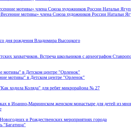
Весенние мотивы» члена Союза художников России Натальи Ягу
ю со дня рождения Владимира Высоцкого
ских захватчиков. Встреча школьников с археографом Ставропол
 мотивы" в Детском центре "Орленок"
"Как ходила Коляда" для ребят микрорайона № 27
лках в Иоанно-Мариинском женском монастыре для детей из мно
в Новогодних и Рождественских мероприятиях города